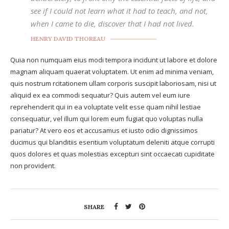
see if I could not learn what it had to teach, and not,
when I came to die, discover that I had not lived.
HENRY DAVID THOREAU
Quia non numquam eius modi tempora incidunt ut labore et dolore
magnam aliquam quaerat voluptatem. Ut enim ad minima veniam,
quis nostrum rcitationem ullam corporis suscipit laboriosam, nisi ut
aliquid ex ea commodi sequatur? Quis autem vel eum iure
reprehenderit qui in ea voluptate velit esse quam nihil lestiae
consequatur, vel illum qui lorem eum fugiat quo voluptas nulla
pariatur? At vero eos et accusamus et iusto odio dignissimos
ducimus qui blanditiis esentium voluptatum deleniti atque corrupti
quos dolores et quas molestias excepturi sint occaecati cupiditate
non provident.
SHARE