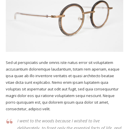
Sed ut perspiciatis unde omnis iste natus error sit voluptatem
accusantium doloremque laudantium, totam rem aperiam, eaque
ipsa quae ab illo inventore veritatis et quasi architecto beatae
vitae dicta sunt explicabo. Nemo enim ipsam luptatem quia
voluptas sit aspernatur aut odit aut fugit, sed quia consequuntur
magni dolor eos qui ratione voluptatem sequi nesciunt. Neque
porro quisquam est, qui dolorem ipsum quia dolor sit amet,
consectetur, adipisci velit.
I went to the woods because I wished to live
deliberately, to front only the essential facts of life, and